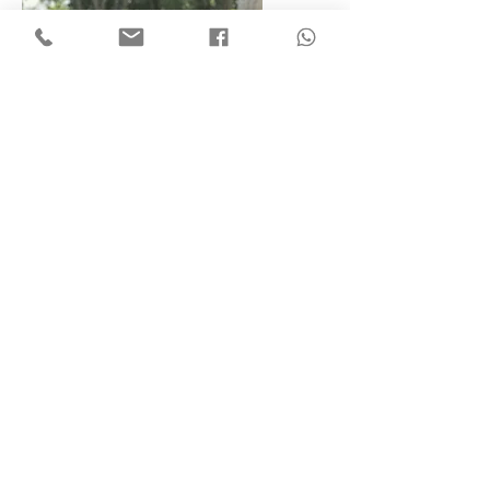
AINA OLIVER
Desarrollo de proyectos
A temprana edad descubrí que la
arquitectura y sobre todo el interiorismo,
despertaban cierta inquietud en mí.
Paralelamente mi empeño por buscar la
manera de mejorar los objetos que nos
rodean en nuestro día a día me introdujo en
el mundo del diseño industrial.
Fue formándome en ambos campos cuando
comprendí que no tenía por qué elegir.
Me dedico al desarrollo completo de los